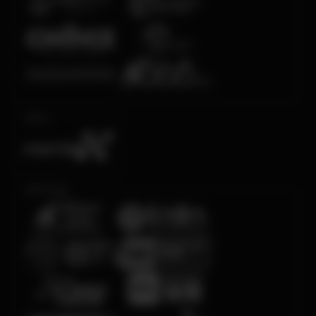
Race
Olahraga