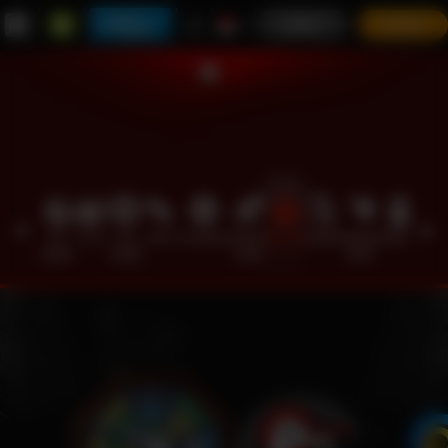
Main di
MASUK
DAFTAR
Telegram
HOT
SLOTS
LIVE
RACE
OLAHRAGA
CRASH
ARCADE
POKER
SABUNG
PROMOSI
GAMES
CASINO
GAME
AYAM