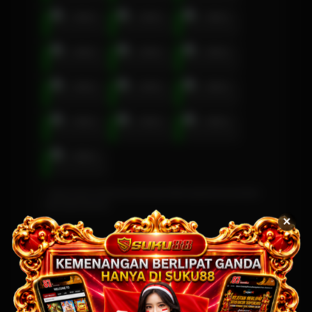
* Selama bank maintenance dan bank offline deposit dan penarikan
tidak dapat diproses
✕
Deposit
Penarikan
Rata-rata 1 Menit
Rata-rata 3 Menit