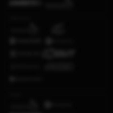
Crash Game
Arcade