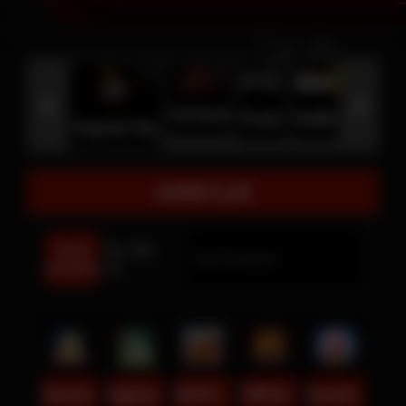
i
i
i
i
i
Facha
Fat Panda
Slot88 x PP
PG Soft
Pragmatic Play
MARIO CLUB
Semua
Top
Slots
permainan
20
Aliens Madness
Mystical Beasts
GOD OF WEALTH
FORTUNE DRAGON 88
Sweet Buffet