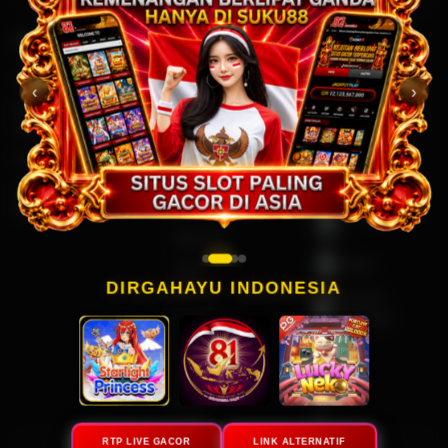
Kebijaksanaan
Platform
Kategori
Dukungan
Komunitas
Tentang SUKU88
Promosi
Hot
+628192
Whatsap
‹
›
Games
8258719
p
Responsible
Loyalty
Gambling
Slots
+628126
Telegram
Referral
0325762
Pusat Bantuan
Live
Instagra
Casino
m
Syarat dan
Ketentuan
Race
Faceboo
k
Olahraga
Twitter
Crash
DIRGAHAYU INDONESIA
Game
Facebook
Arcade
Messenger
Poker
Sabung
Ayam
RTP LIVE GACOR
LINK ALTERNATIF