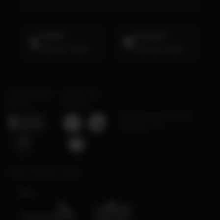
Deposit
Penarikan
Rata-rata 1 Menit
Rata-rata 3 Menit
Tanggung Jawab
Browser Yang
Bermain
Didukung
©2026 SUKU88. Hak cipta
dilindungi | 18+
Platform Penyedia Layanan
Slots