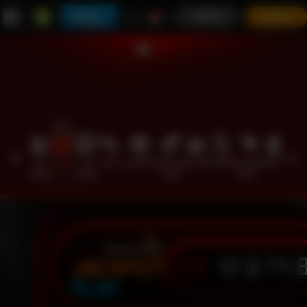
Main di
MASUK
DAFTAR
Telegram
HOT
SLOTS
LIVE
RACE
OLAHRAGA
CRASH
ARCADE
POKER
SABUNG
PROMOSI
GAMES
CASINO
GAME
AYAM
IDR
12,674,
JACKPOT
PLAY