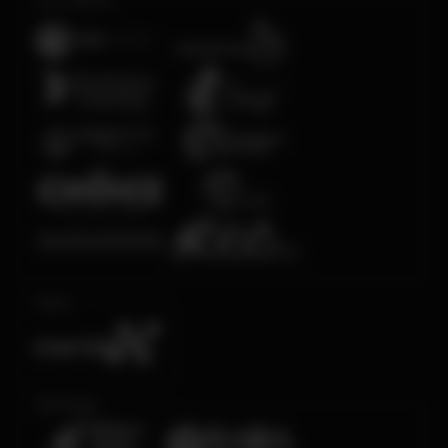
Race
Olahraga