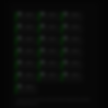
* Selama bank maintenance dan bank offline deposit dan penarikan
tidak dapat diproses