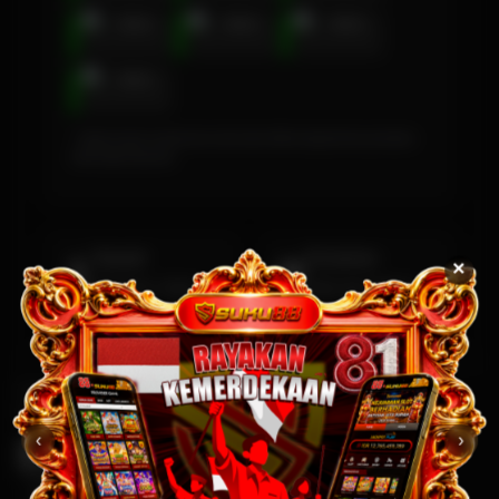
* Selama bank maintenance dan bank offline deposit dan penarikan
tidak dapat diproses
Deposit
Penarikan
✕
Rata-rata 1 Menit
Rata-rata 3 Menit
Tanggung Jawab
Browser Yang
Bermain
Didukung
‹
›
©2026 SUKU88. Hak cipta
dilindungi | 18+