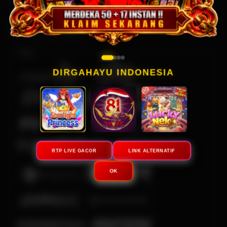
Platform Penyedia Layanan
Slots
DIRGAHAYU INDONESIA
RTP LIVE GACOR
LINK ALTERNATIF
OK