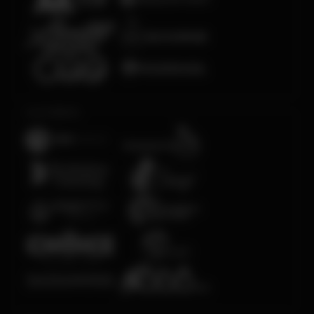
Live Casino