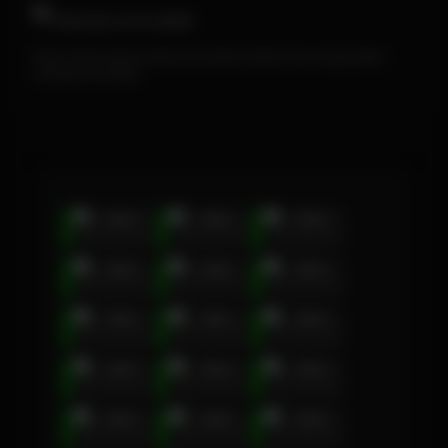
TARUHAN LIVE KASINO
Platform Pilihan bagi perusahaan-perusahaan terbaik di dunia, dengan pilihan
variasi game terbanyak