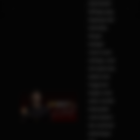
Anda taruhan
olahraga yang
terpercaya dan
berkualitas.
Dengan
berbagai
macam acara
olahraga, mulai
dari sepak bola,
basket, tenis
hingga bulu
tangkis, Anda
selalu memiliki
kesempatan
untuk bertaruh
dan menikmati
pertandingan