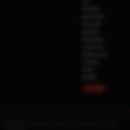
seru.
Antarmuka
yang menarik
dan mudah
digunakan
membuatnya
mudah untuk
bergabung dan
menikmati
taruhan
olahraga.
MAIN
SUKU88: Pusat Hiburan Game Online Digital Favorit Top 1
Indonesia